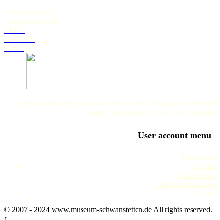
Schwanstetten.de
Landratsamt Roth
BLFD
Landkarte
Wetter
Der Museumsverein Schwanstetten bedankt sich ganz herzlich bei
seinen Sponsoren, Helfern und Freunden
User account menu
Impressum
Service
Datenschutz
Literaturverzeichnis
Termine
© 2007 - 2024 www.museum-schwanstetten.de All rights reserved.
↑