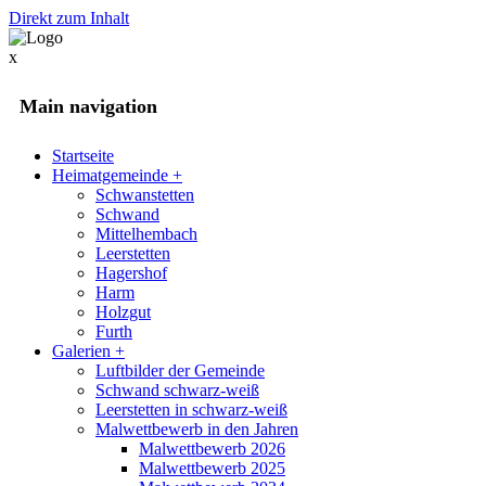
Direkt zum Inhalt
x
Main navigation
Startseite
Heimatgemeinde
+
Schwanstetten
Schwand
Mittelhembach
Leerstetten
Hagershof
Harm
Holzgut
Furth
Galerien
+
Luftbilder der Gemeinde
Schwand schwarz-weiß
Leerstetten in schwarz-weiß
Malwettbewerb in den Jahren
Malwettbewerb 2026
Malwettbewerb 2025