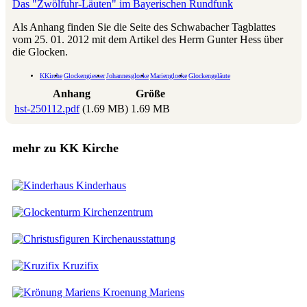
Das "Zwölfuhr-Läuten" im Bayerischen Rundfunk
Als Anhang finden Sie die Seite des Schwabacher Tagblattes
vom 25. 01. 2012 mit dem Artikel des Herrn Gunter Hess über
die Glocken.
KKirche
Glockengiesser
Johannesglocke
Marienglocke
Glockengeläute
Anhang
Größe
hst-250112.pdf
(1.69 MB)
1.69 MB
mehr zu KK Kirche
Kinderhaus
Kirchenzentrum
Kirchenausstattung
Kruzifix
Kroenung Mariens