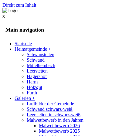
Direkt zum Inhalt
x
Main navigation
Startseite
Heimatgemeinde
+
Schwanstetten
Schwand
Mittelhembach
Leerstetten
Hagershof
Harm
Holzgut
Furth
Galerien
+
Luftbilder der Gemeinde
Schwand schwarz-weiß
Leerstetten in schwarz-weiß
Malwettbewerb in den Jahren
Malwettbewerb 2026
Malwettbewerb 2025