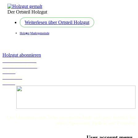
Der Ortsteil Holzgut
Weiterlesen
über Ortsteil Holzgut
Holzgut
Marktgemeinde
Holzgut abonnieren
Schwanstetten.de
Landratsamt Roth
BLFD
Landkarte
Wetter
Der Museumsverein Schwanstetten bedankt sich ganz herzlich bei
seinen Sponsoren, Helfern und Freunden
User account menu