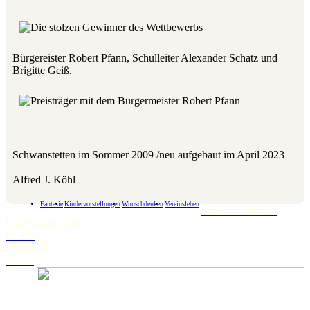
Bürgereister Robert Pfann, Schulleiter Alexander Schatz und
Brigitte Geiß.
Schwanstetten im Sommer 2009 /neu aufgebaut im April 2023
Alfred J. Köhl
Fantasie
Kindervorstellungen
Wunschdenken
Vereinsleben
Schwanstetten.de
Landratsamt Roth
BLFD
Landkarte
Wetter