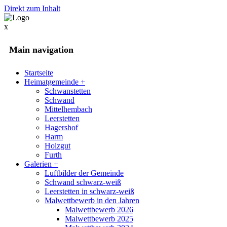
Direkt zum Inhalt
x
Main navigation
Startseite
Heimatgemeinde
+
Schwanstetten
Schwand
Mittelhembach
Leerstetten
Hagershof
Harm
Holzgut
Furth
Galerien
+
Luftbilder der Gemeinde
Schwand schwarz-weiß
Leerstetten in schwarz-weiß
Malwettbewerb in den Jahren
Malwettbewerb 2026
Malwettbewerb 2025