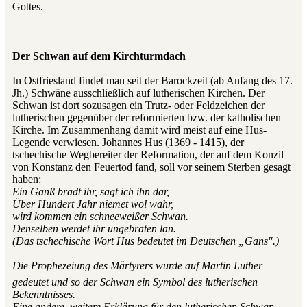
Gottes.
Der Schwan auf dem Kirchturmdach
In Ostfriesland findet man seit der Barockzeit (ab Anfang des 17.
Jh.) Schwäne ausschließlich auf lutherischen Kirchen. Der
Schwan ist dort sozusagen ein Trutz- oder Feldzeichen der
lutherischen gegenüber der reformierten bzw. der katholischen
Kirche. Im Zusammenhang damit wird meist auf eine Hus-
Legende verwiesen. Johannes Hus (1369 - 1415), der
tschechische Wegbereiter der Reformation, der auf dem Konzil
von Konstanz den Feuertod fand, soll vor seinem Sterben gesagt
haben:
Ein Ganß bradt ihr, sagt ich ihn dar,
Über Hundert Jahr niemet wol wahr,
wird kommen ein schneeweißer Schwan.
Denselben werdet ihr ungebraten lan.
(Das tschechische Wort Hus bedeutet im Deutschen „Gans".)
Die Prophezeiung des Märtyrers wurde auf Martin Luther
gedeutet und so der Schwan ein Symbol des lutherischen
Bekenntnisses.
Eine andere, weitere Erklärung für den lutherischen Schwan