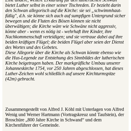
bietet Luther selbst in einer seiner Tischreden. Er bezieht darin
den Schwan allegorisch auf die Kirche: sie sei „schwimmhaut-
füßig", d.h. sie könne sich auch auf sumpfigen Untergrund sicher
bewegen und die Fluten des Bösen können sie nicht
überwältigen; die Kirche wäre wie Schwäne nicht aggressiv,
könne aber - wenn es nötig ist - wehrhaft ihre Kinder, ihre
Nachkommenschaft verteidigen; und sie vertraue dabei auf ihre
beiden kräftigen Flügel; die beiden Flügel aber seien der Dienst
des Wortes und des Gebetes.
Diese Allegorie über die Kirche als Schwan könnte ebenso wie
die Hus-Legende zur Entstehung des Sinnbildes der lutherischen
Kirche beigetragen haben. Der markgräfliche Umbau unserer
Johanneskirche 1754, vor 250 Jahren abgeschlossen, hat dieses
Luther-Zeichen wohl schließlich auf unsere Kirchturmspitze
(42m) gebracht.
Zusammengestellt von Alfred J. Köhl mit Unterlagen von Alfred
Wenig und Werner Hartmann (Vortragskreuz und Taufstein), der
Broschüre „800 Jahre Kirche in Schwand“ und dem
Kirchenführer der Gemeinde.