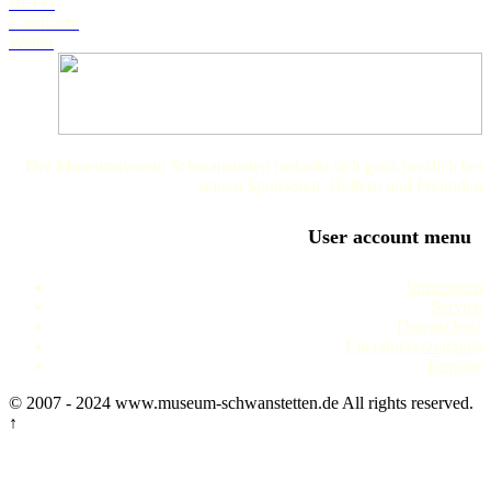
BLFD
Landkarte
Wetter
Der Museumsverein Schwanstetten bedankt sich ganz herzlich bei
seinen Sponsoren, Helfern und Freunden
User account menu
Impressum
Service
Datenschutz
Literaturverzeichnis
Termine
© 2007 - 2024 www.museum-schwanstetten.de All rights reserved.
↑