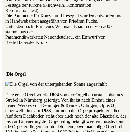
Festtage der Kirche (Kirchweih, Konfirmation,
Reformationsfest).
Die Paramente für Kanzel und Lesepult wurden entworfen und
in Handwebarbeit ausgeführt von Friedrun Fuchs,
Untersteinbach. Ein neues Weihnachtsparament von 2007
stammt aus der
Paramentikwerkstatt Neuendettelsau, ein Entwurf von
Beate Baberske-Krohs.
Die Orgel
Eine erste Orgel wurde
1894
von der Orgelbauanstalt Johannes
Strebel in Nürnberg gefertigt. Von ihr ist nach Einbau eines
neuen Werkes von Deininger & Renner, Öttingen, Opus 60,
eingeweiht im Jahr
1983
, nur noch der Orgelprospekt erhalten.
Auf dem Dachboden steht aber auch noch der alte Blasebalg, der
bis zur Erneuerung der Orgel eifrig betätigt werden musste, damit
die Orgel erklingen konnte. Die neue, zweimanualige Orgel mit
13 klingenden Registern und 930 Pfeifen (die längste davon