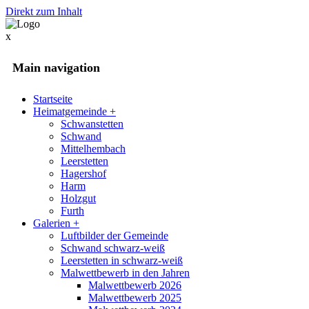
Direkt zum Inhalt
x
Main navigation
Startseite
Heimatgemeinde
+
Schwanstetten
Schwand
Mittelhembach
Leerstetten
Hagershof
Harm
Holzgut
Furth
Galerien
+
Luftbilder der Gemeinde
Schwand schwarz-weiß
Leerstetten in schwarz-weiß
Malwettbewerb in den Jahren
Malwettbewerb 2026
Malwettbewerb 2025