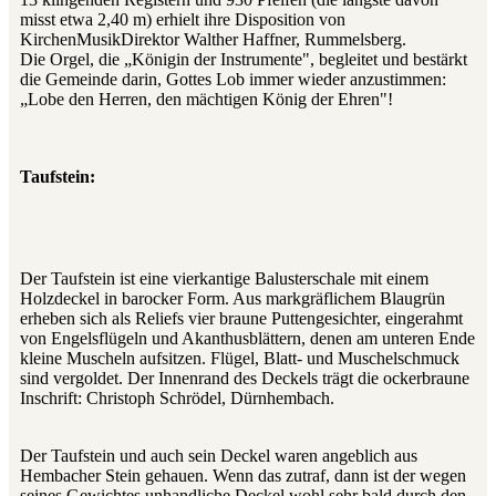
misst etwa 2,40 m) erhielt ihre Disposition von
KirchenMusikDirektor Walther Haffner, Rummelsberg.
Die Orgel, die „Königin der Instrumente", begleitet und bestärkt
die Gemeinde darin, Gottes Lob immer wieder anzustimmen:
„Lobe den Herren, den mächtigen König der Ehren"!
Taufstein:
Der Taufstein ist eine vierkantige Balusterschale mit einem
Holzdeckel in barocker Form. Aus markgräflichem Blaugrün
erheben sich als Reliefs vier braune Puttengesichter, eingerahmt
von Engelsflügeln und Akanthusblättern, denen am unteren Ende
kleine Muscheln aufsitzen. Flügel, Blatt- und Muschelschmuck
sind vergoldet. Der Innenrand des Deckels trägt die ockerbraune
Inschrift: Christoph Schrödel, Dürnhembach.
Der Taufstein und auch sein Deckel waren angeblich aus
Hembacher Stein gehauen. Wenn das zutraf, dann ist der wegen
seines Gewichtes unhandliche Deckel wohl sehr bald durch den