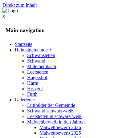
Direkt zum Inhalt
x
Main navigation
Startseite
Heimatgemeinde
+
Schwanstetten
Schwand
Mittelhembach
Leerstetten
Hagershof
Harm
Holzgut
Furth
Galerien
+
Luftbilder der Gemeinde
Schwand schwarz-weiß
Leerstetten in schwarz-weiß
Malwettbewerb in den Jahren
Malwettbewerb 2026
Malwettbewerb 2025